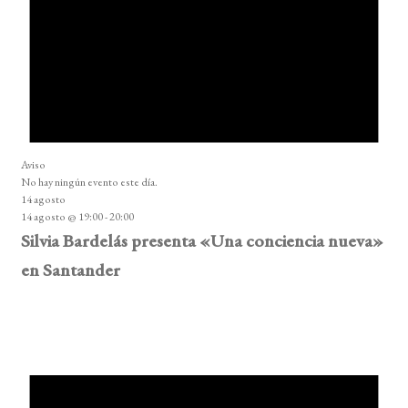
Aviso
No hay ningún evento este día.
14 agosto
14 agosto @ 19:00
-
20:00
Silvia Bardelás presenta «Una conciencia nueva»
en Santander