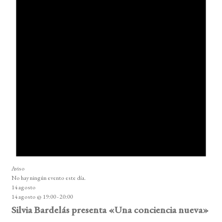
Aviso
No hay ningún evento este día.
14 agosto
14 agosto @ 19:00
-
20:00
Silvia Bardelás presenta «Una conciencia nueva»