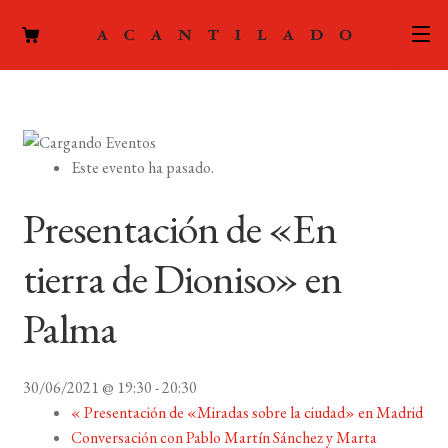
CATÁLOGO
AUTORES
Expand
Este evento ha pasado.
el
ACTUALIDAD
Expand
menú
Presentación de «En
el
hijo
PODCAST
menú
tierra de Dioniso» en
hijo
LA EDITORIAL
Expand
Palma
el
FOREIGN RIGHTS
menú
hijo
30/06/2021 @ 19:30
-
20:30
CONTACTO
«
Presentación de «Miradas sobre la ciudad» en Madrid
Conversación con Pablo Martín Sánchez y Marta
MI CUENTA