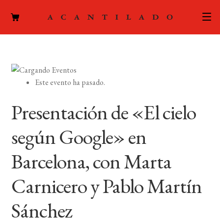
CATÁLOGO
AUTORES
Expand
Este evento ha pasado.
el
ACTUALIDAD
Expand
menú
Presentación de «El cielo
el
hijo
PODCAST
menú
según Google» en
hijo
LA EDITORIAL
Expand
Barcelona, con Marta
el
FOREIGN RIGHTS
menú
Carnicero y Pablo Martín
hijo
CONTACTO
Sánchez
MI CUENTA