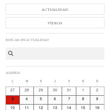
ACTUALIDAD
VÍDEOS
BUSCAR EN ACTUALIDAD
AGENDA
C
L
LUNES
M
MARTES
X
MIÉRCOLES
J
JUEVES
V
VIERNES
S
SÁBADO
D
DOMING
a
0
0
0
0
0
0
0
27
28
29
30
31
1
2
l
e
e
e
e
e
e
e
0
0
0
0
0
0
0
3
4
5
6
7
8
9
v
v
v
v
v
v
v
e
e
e
e
e
e
e
e
e
0
e
0
e
0
e
0
e
1
0
e
0
e
10
11
12
13
14
15
16