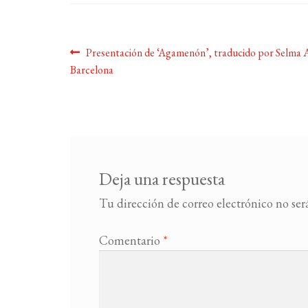
Navegación
Anterior:
Presentación de ‘Agamenón’, traducido por Selma A
Barcelona
de
entradas
Deja una respuesta
Tu dirección de correo electrónico no ser
Comentario
*