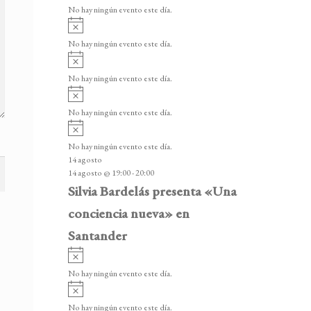
v
v
o
No hay ningún evento este día.
i
e
A
s
v
n
o
No hay ningún evento este día.
i
A
t
s
v
o
No hay ningún evento este día.
o
i
A
s
s
v
o
No hay ningún evento este día.
i
A
s
v
o
No hay ningún evento este día.
i
14 agosto
s
14 agosto @ 19:00
-
20:00
o
Silvia Bardelás presenta «Una
conciencia nueva» en
Santander
A
v
No hay ningún evento este día.
i
A
s
v
o
No hay ningún evento este día.