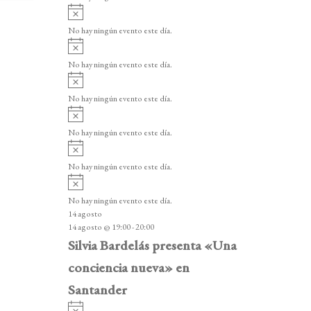
i
A
s
v
o
No hay ningún evento este día.
i
A
s
v
o
No hay ningún evento este día.
i
A
s
v
o
No hay ningún evento este día.
i
A
s
v
o
No hay ningún evento este día.
i
A
s
v
o
No hay ningún evento este día.
i
A
s
v
o
No hay ningún evento este día.
i
14 agosto
s
14 agosto @ 19:00
-
20:00
o
Silvia Bardelás presenta «Una
conciencia nueva» en
Santander
A