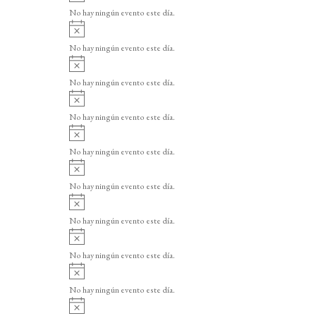
v
o
No hay ningún evento este día.
i
A
s
v
o
No hay ningún evento este día.
i
A
s
v
o
No hay ningún evento este día.
i
A
s
v
o
No hay ningún evento este día.
i
A
s
v
o
No hay ningún evento este día.
i
A
s
v
o
No hay ningún evento este día.
i
A
s
v
o
No hay ningún evento este día.
i
A
s
v
o
No hay ningún evento este día.
i
A
s
v
o
No hay ningún evento este día.
i
A
s