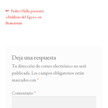
Navegación
Anterior:
Pedro Olalla presenta
BUSCAR
«Palabras del Egeo» en
de
Benicàssim
LISTA DE LIBROS
entradas
Deja una respuesta
Tu dirección de correo electrónico no será
publicada.
Los campos obligatorios están
marcados con
*
Comentario
*