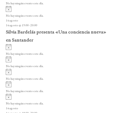
v
o
No hay ningún evento este día.
i
A
s
v
o
No hay ningún evento este día.
i
14 agosto
s
14 agosto @ 19:00
-
20:00
o
Silvia Bardelás presenta «Una conciencia nueva»
en Santander
A
v
No hay ningún evento este día.
i
A
s
v
o
No hay ningún evento este día.
i
A
s
v
o
No hay ningún evento este día.
i
A
s
v
o
No hay ningún evento este día.
i
A
s
v
o
No hay ningún evento este día.
i
14 agosto
s
14 agosto @ 19:00
-
20:00