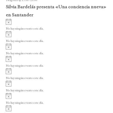
o
Silvia Bardelás presenta «Una conciencia nueva»
en Santander
A
v
No hay ningún evento este día.
i
A
s
v
o
No hay ningún evento este día.
i
A
s
v
o
No hay ningún evento este día.
i
A
s
v
o
No hay ningún evento este día.
i
A
s
v
o
No hay ningún evento este día.
i
A
s
v
o
No hay ningún evento este día.
i
A
s
v
o
No hay ningún evento este día.
i
A
s
v