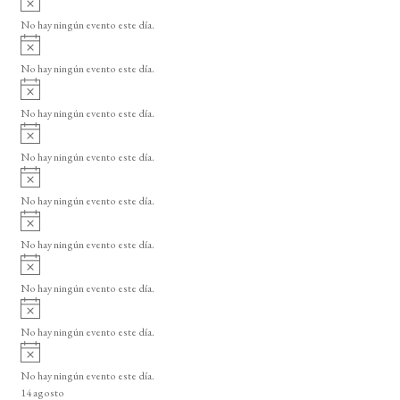
e
s
v
o
No hay ningún evento este día.
E
i
A
s
v
v
o
No hay ningún evento este día.
i
e
A
s
v
n
o
No hay ningún evento este día.
i
A
t
s
v
o
No hay ningún evento este día.
o
i
A
s
s
v
o
No hay ningún evento este día.
i
A
s
v
o
No hay ningún evento este día.
i
A
s
v
o
No hay ningún evento este día.
i
A
s
v
o
No hay ningún evento este día.
i
A
s
v
o
No hay ningún evento este día.
i
14 agosto
s