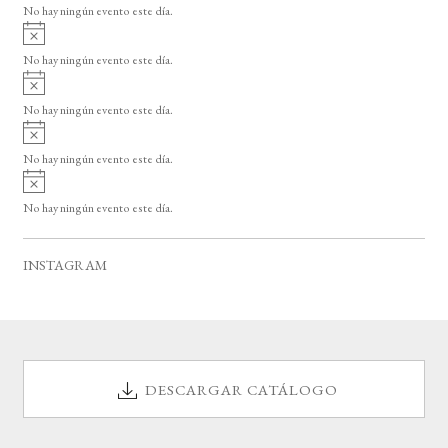
o
No hay ningún evento este día.
i
A
s
v
o
No hay ningún evento este día.
i
A
s
v
o
No hay ningún evento este día.
i
A
s
v
o
No hay ningún evento este día.
i
A
s
v
o
No hay ningún evento este día.
i
s
o
INSTAGRAM
DESCARGAR CATÁLOGO