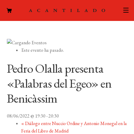
CATÁLOGO
AUTORES
Expand
Este evento ha pasado.
el
ACTUALIDAD
Expand
menú
Pedro Olalla presenta
el
hijo
PODCAST
menú
«Palabras del Egeo» en
hijo
LA EDITORIAL
Expand
Benicàssim
el
FOREIGN RIGHTS
menú
hijo
08/06/2022 @ 19:30
-
20:30
CONTACTO
«
Diálogo entre Nuccio Ordine y Antonio Monegal en la
Feria del Libro de Madrid
MI CUENTA