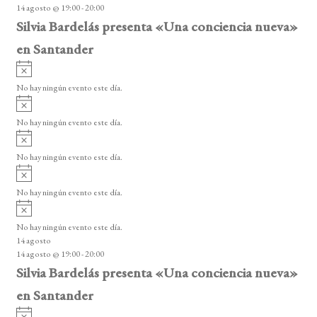
14 agosto @ 19:00
-
20:00
o
Silvia Bardelás presenta «Una conciencia nueva»
en Santander
A
v
No hay ningún evento este día.
i
A
s
v
o
No hay ningún evento este día.
i
A
s
v
o
No hay ningún evento este día.
i
A
s
v
o
No hay ningún evento este día.
i
A
s
v
o
No hay ningún evento este día.
i
14 agosto
s
14 agosto @ 19:00
-
20:00
o
Silvia Bardelás presenta «Una conciencia nueva»
en Santander
A