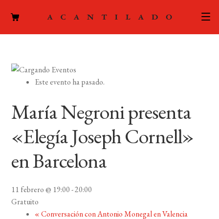
CATÁLOGO
AUTORES
Expand
Este evento ha pasado.
el
ACTUALIDAD
Expand
menú
María Negroni presenta
el
hijo
PODCAST
menú
«Elegía Joseph Cornell»
hijo
LA EDITORIAL
Expand
en Barcelona
el
FOREIGN RIGHTS
menú
hijo
11 febrero @ 19:00
-
20:00
CONTACTO
Gratuito
«
Conversación con Antonio Monegal en Valencia
MI CUENTA