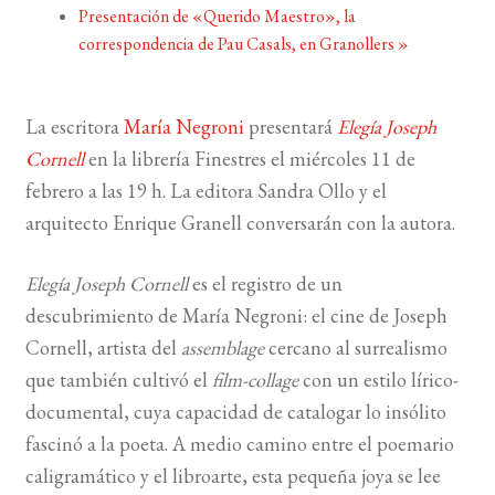
Presentación de «Querido Maestro», la
correspondencia de Pau Casals, en Granollers
»
BUSCAR
LISTA DE LIBROS
La escritora
María Negroni
presentará
Elegía Joseph
Cornell
en la librería Finestres el miércoles 11 de
febrero a las 19 h. La editora Sandra Ollo y el
arquitecto Enrique Granell conversarán con la autora.
Elegía Joseph Cornell
es el registro de un
descubrimiento de María Negroni: el cine de Joseph
Cornell, artista del
assemblage
cercano al surrealismo
que también cultivó el
film-collage
con un estilo lírico-
documental, cuya capacidad de catalogar lo insólito
fascinó a la poeta. A medio camino entre el poemario
caligramático y el libroarte, esta pequeña joya se lee