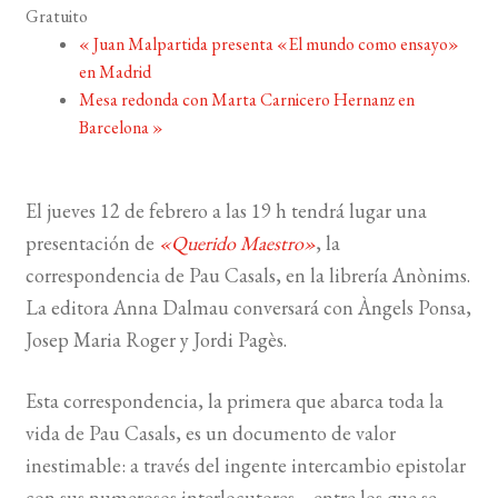
Gratuito
«
Juan Malpartida presenta «El mundo como ensayo»
BUSCAR
en Madrid
Mesa redonda con Marta Carnicero Hernanz en
LISTA DE LIBROS
Barcelona
»
El jueves 12 de febrero a las 19 h tendrá lugar una
presentación de
«Querido Maestro»
, la
correspondencia de Pau Casals, en la librería Anònims.
La editora Anna Dalmau conversará con Àngels Ponsa,
Josep Maria Roger y Jordi Pagès.
Esta correspondencia, la primera que abarca toda la
vida de Pau Casals, es un documento de valor
inestimable: a través del ingente intercambio epistolar
con sus numerosos interlocutores—entre los que se