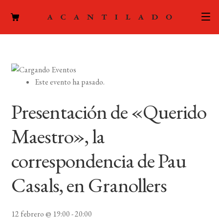
CATÁLOGO
AUTORES
Expand
Este evento ha pasado.
el
ACTUALIDAD
Expand
menú
Presentación de «Querido
el
hijo
PODCAST
menú
Maestro», la
hijo
LA EDITORIAL
Expand
correspondencia de Pau
el
FOREIGN RIGHTS
menú
Casals, en Granollers
hijo
CONTACTO
12 febrero @ 19:00
-
20:00
MI CUENTA