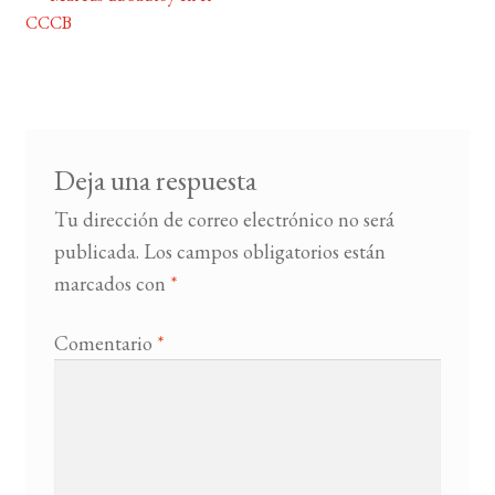
Navegación
CCCB
de
BUSCAR
entradas
LISTA DE LIBROS
Deja una respuesta
Tu dirección de correo electrónico no será
publicada.
Los campos obligatorios están
marcados con
*
Comentario
*