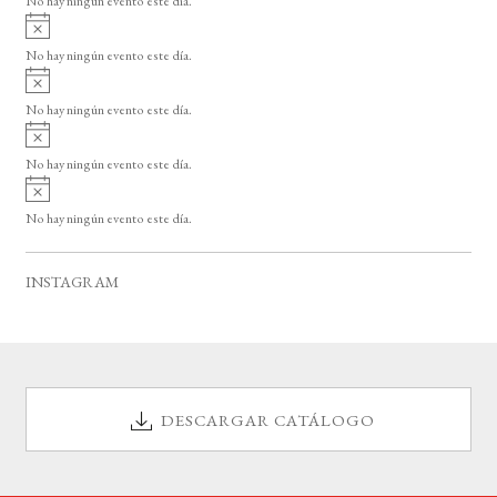
No hay ningún evento este día.
i
A
s
v
o
No hay ningún evento este día.
i
A
s
v
o
No hay ningún evento este día.
i
A
s
v
o
No hay ningún evento este día.
i
A
s
v
o
No hay ningún evento este día.
i
s
o
INSTAGRAM
DESCARGAR CATÁLOGO