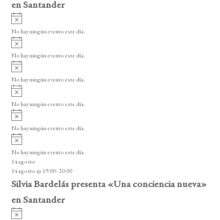
en Santander
A
v
No hay ningún evento este día.
i
A
s
v
o
No hay ningún evento este día.
i
A
s
v
o
No hay ningún evento este día.
i
A
s
v
o
No hay ningún evento este día.
i
A
s
v
o
No hay ningún evento este día.
i
A
s
v
o
No hay ningún evento este día.
i
14 agosto
s
14 agosto @ 19:00
-
20:00
o
Silvia Bardelás presenta «Una conciencia nueva»
en Santander
A