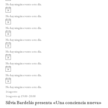
e
v
o
No hay ningún evento este día.
E
i
A
s
v
v
o
No hay ningún evento este día.
i
e
A
s
v
n
o
No hay ningún evento este día.
i
A
t
s
v
o
No hay ningún evento este día.
o
i
A
s
s
v
o
No hay ningún evento este día.
i
A
s
v
o
No hay ningún evento este día.
i
A
s
v
o
No hay ningún evento este día.
i
A
s
v
o
No hay ningún evento este día.
i
14 agosto
s
14 agosto @ 19:00
-
20:00
o
Silvia Bardelás presenta «Una conciencia nueva»