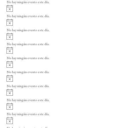
o
No hay ningún evento este día.
i
A
s
v
o
No hay ningún evento este día.
i
A
s
v
o
No hay ningún evento este día.
i
A
s
v
o
No hay ningún evento este día.
i
A
s
v
o
No hay ningún evento este día.
i
A
s
v
o
No hay ningún evento este día.
i
A
s
v
o
No hay ningún evento este día.
i
A
s
v
o
No hay ningún evento este día.
i
A
s
v
o
No hay ningún evento este día.
i
A
s
v
o