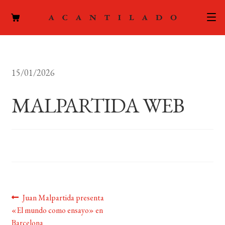
CATÁLOGO
15/01/2026
AUTORES
Expand
el
MALPARTIDA WEB
ACTUALIDAD
Expand
menú
el
hijo
PODCAST
menú
hijo
LA EDITORIAL
Expand
el
FOREIGN RIGHTS
menú
hijo
Navegación
Anterior:
Juan Malpartida presenta
CONTACTO
«El mundo como ensayo» en
de
Barcelona
MI CUENTA