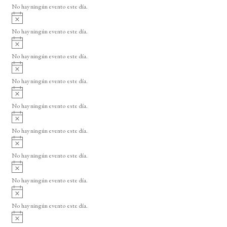
v
No hay ningún evento este día.
i
A
s
v
o
No hay ningún evento este día.
i
A
s
v
o
No hay ningún evento este día.
i
A
s
v
o
No hay ningún evento este día.
i
A
s
v
o
No hay ningún evento este día.
i
A
s
v
o
No hay ningún evento este día.
i
A
s
v
o
No hay ningún evento este día.
i
A
s
v
o
No hay ningún evento este día.
i
A
s
v
o
No hay ningún evento este día.
i
A
s
v