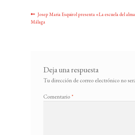
Navegación
Anterior:
Josep Maria Esquirol presenta «La escuela del alm
Málaga
de
entradas
Deja una respuesta
Tu dirección de correo electrónico no ser
Comentario
*