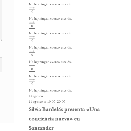
v
v
o
No hay ningún evento este día.
i
e
A
s
v
n
o
No hay ningún evento este día.
i
A
t
s
v
o
No hay ningún evento este día.
o
i
A
s
s
v
o
No hay ningún evento este día.
i
A
s
v
o
No hay ningún evento este día.
i
A
s
v
o
No hay ningún evento este día.
i
A
s
v
o
No hay ningún evento este día.
i
14 agosto
s
14 agosto @ 19:00
-
20:00
o
Silvia Bardelás presenta «Una
conciencia nueva» en
Santander