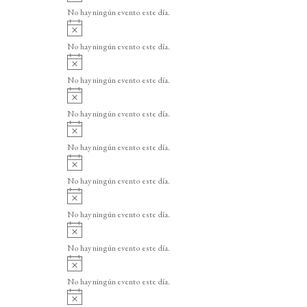
v
o
No hay ningún evento este día.
i
A
s
v
o
No hay ningún evento este día.
i
A
s
v
o
No hay ningún evento este día.
i
A
s
v
o
No hay ningún evento este día.
i
A
s
v
o
No hay ningún evento este día.
i
A
s
v
o
No hay ningún evento este día.
i
A
s
v
o
No hay ningún evento este día.
i
A
s
v
o
No hay ningún evento este día.
i
A
s
v
o
No hay ningún evento este día.
i
A
s