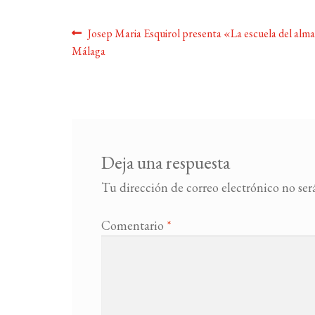
Navegación
Anterior:
Josep Maria Esquirol presenta «La escuela del alm
Málaga
de
entradas
Deja una respuesta
Tu dirección de correo electrónico no ser
Comentario
*