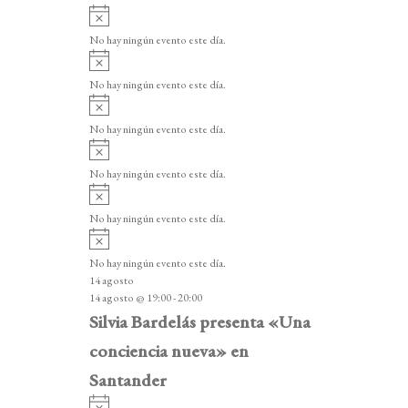
A
v
No hay ningún evento este día.
i
A
s
v
o
No hay ningún evento este día.
i
A
s
v
o
No hay ningún evento este día.
i
A
s
v
o
No hay ningún evento este día.
i
A
s
v
o
No hay ningún evento este día.
i
A
s
v
o
No hay ningún evento este día.
i
14 agosto
s
14 agosto @ 19:00
-
20:00
o
Silvia Bardelás presenta «Una
conciencia nueva» en
Santander
A