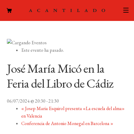
CATÁLOGO
AUTORES
Expand
Este evento ha pasado.
el
ACTUALIDAD
Expand
menú
José María Micó en la
el
hijo
PODCAST
menú
Feria del Libro de Cádiz
hijo
LA EDITORIAL
Expand
el
06/07/2024 @ 20:30
-
21:30
FOREIGN RIGHTS
menú
«
Josep Maria Esquirol presenta «La escuela del alma»
hijo
en Valencia
CONTACTO
Conferencia de Antonio Monegal en Barcelona
»
MI CUENTA