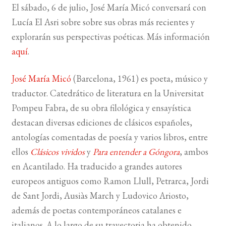
El sábado, 6 de julio, José María Micó conversará con
Lucía El Asri sobre sobre sus obras más recientes y
BUSCAR
explorarán sus perspectivas poéticas. Más información
LISTA DE LIBROS
aquí
.
José María Micó
(Barcelona, 1961) es poeta, músico y
traductor. Catedrático de literatura en la Universitat
Pompeu Fabra, de su obra filológica y ensayística
destacan diversas ediciones de clásicos españoles,
antologías comentadas de poesía y varios libros, entre
ellos
Clásicos vividos
y
Para entender a Góngora
, ambos
en Acantilado. Ha traducido a grandes autores
europeos antiguos como Ramon Llull, Petrarca, Jordi
de Sant Jordi, Ausiàs March y Ludovico Ariosto,
además de poetas contemporáneos catalanes e
italianos. A lo largo de su trayectoria ha obtenido