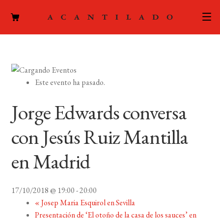
CATÁLOGO
AUTORES
Expand
Este evento ha pasado.
el
ACTUALIDAD
Expand
menú
Jorge Edwards conversa
el
hijo
PODCAST
menú
con Jesús Ruiz Mantilla
hijo
LA EDITORIAL
Expand
en Madrid
el
FOREIGN RIGHTS
menú
hijo
17/10/2018 @ 19:00
-
20:00
CONTACTO
«
Josep Maria Esquirol en Sevilla
Presentación de ‘El otoño de la casa de los sauces’ en
MI CUENTA