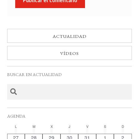
ACTUALIDAD
VÍDEOS
BUSCAR EN ACTUALIDAD
AGENDA
C
L
LUNES
M
MARTES
X
MIÉRCOLES
J
JUEVES
V
VIERNES
S
SÁBADO
D
DOMING
a
0
0
0
0
0
0
0
27
28
29
30
31
1
2