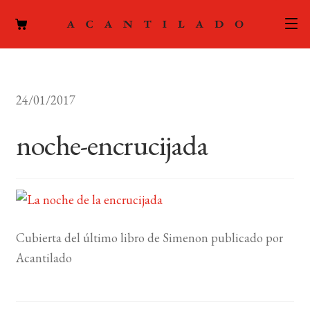
CATÁLOGO
24/01/2017
AUTORES
Expand
el
noche-encrucijada
ACTUALIDAD
Expand
menú
el
hijo
PODCAST
menú
hijo
LA EDITORIAL
Expand
el
Cubierta del último libro de Simenon publicado por
FOREIGN RIGHTS
menú
Acantilado
hijo
CONTACTO
MI CUENTA