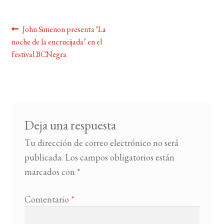
BUSCAR
Navegación
Anterior:
John Simenon presenta ‘La
noche de la encrucijada’ en el
de
LISTA DE LIBROS
festival BCNegra
entradas
Deja una respuesta
Tu dirección de correo electrónico no será
publicada.
Los campos obligatorios están
marcados con
*
Comentario
*