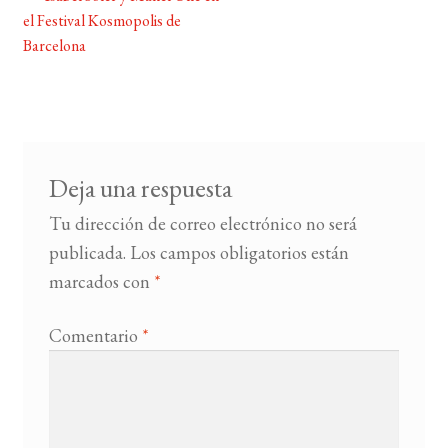
Navegación
el Festival Kosmopolis de
de
Barcelona
BUSCAR
entradas
LISTA DE LIBROS
Deja una respuesta
Tu dirección de correo electrónico no será
publicada.
Los campos obligatorios están
marcados con
*
Comentario
*