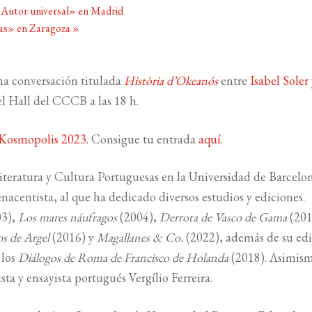
. Autor universal» en Madrid
as» en Zaragoza
»
na conversación titulada
Història d’Okeanós
entre
Isabel Soler
el Hall del CCCB a las 18 h.
Kosmopolis 2023
. Consigue tu entrada
aquí
.
Literatura y Cultura Portuguesas en la Universidad de Barcelo
renacentista, al que ha dedicado diversos estudios y ediciones.
03),
Los mares náufragos
(2004),
Derrota de Vasco de Gama
(201
os de Argel
(2016) y
Magallanes & Co.
(2022), además de su ed
 los
Diálogos de Roma de Francisco de Holanda
(2018). Asimism
ista y ensayista portugués Vergílio Ferreira.