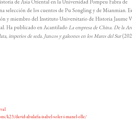
historia de Asia Oriental en la Universidad Pompeu Fabra de
na selección de los cuentos de Pu Songling y de Mianmian. E
ción y miembro del Instituto Universitario de Historia Jaume 
ntal. Ha publicado en Acantilado
La empresa de China. De la A
plata, imperios de seda. Juncos y galeones en los Mares del Sur
(202
ival
ns/k23/david-abulafia-isabel-soler-i-manel-olle/