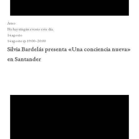
Aviso
No hay ningún evento este día.
14 agosto
14 agosto @ 19:00
-
20:00
Silvia Bardelás presenta «Una conciencia nueva»
en Santander