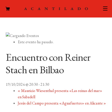
CATÁLOGO
AUTORES
Expand
Este evento ha pasado.
el
ACTUALIDAD
Expand
menú
Encuentro con Reiner
el
hijo
PODCAST
menú
Stach en Bilbao
hijo
LA EDITORIAL
Expand
el
19/10/2024 @ 20:30
-
21:30
FOREIGN RIGHTS
menú
«
Mauricio Wiesenthal presenta «Las reinas del mar»
hijo
en Sabadell
CONTACTO
Jesús del Campo presenta «Aguafuertes» en Alicante
»
MI CUENTA