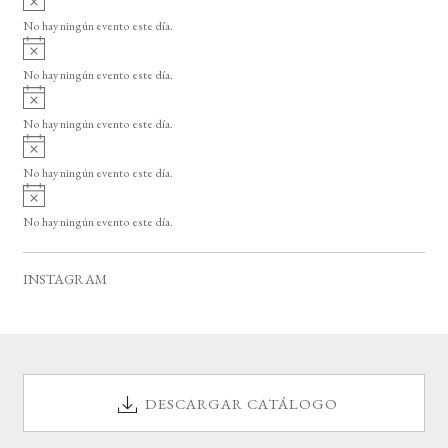
s
v
o
No hay ningún evento este día.
i
A
s
v
o
No hay ningún evento este día.
i
A
s
v
o
No hay ningún evento este día.
i
A
s
v
o
No hay ningún evento este día.
i
A
s
v
o
No hay ningún evento este día.
i
s
o
INSTAGRAM
DESCARGAR CATÁLOGO