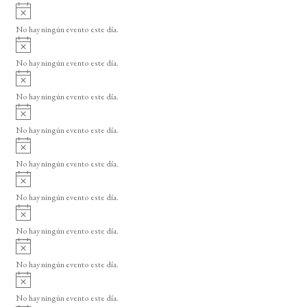
i
A
e
s
v
o
No hay ningún evento este día.
E
i
A
s
v
v
o
No hay ningún evento este día.
i
e
A
s
v
n
o
No hay ningún evento este día.
i
A
t
s
v
o
No hay ningún evento este día.
o
i
A
s
s
v
o
No hay ningún evento este día.
i
A
s
v
o
No hay ningún evento este día.
i
A
s
v
o
No hay ningún evento este día.
i
A
s
v
o
No hay ningún evento este día.
i
A
s
v
o
No hay ningún evento este día.
i