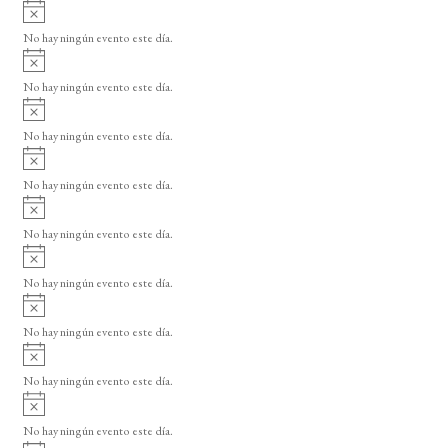
A
v
No hay ningún evento este día.
i
A
s
v
o
No hay ningún evento este día.
i
A
s
v
o
No hay ningún evento este día.
i
A
s
v
o
No hay ningún evento este día.
i
A
s
v
o
No hay ningún evento este día.
i
A
s
v
o
No hay ningún evento este día.
i
A
s
v
o
No hay ningún evento este día.
i
A
s
v
o
No hay ningún evento este día.
i
A
s
v
o
No hay ningún evento este día.
i