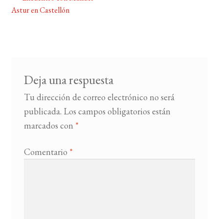
Navegación
Astur en Castellón
de
BUSCAR
entradas
LISTA DE LIBROS
Deja una respuesta
Tu dirección de correo electrónico no será
publicada.
Los campos obligatorios están
marcados con
*
Comentario
*