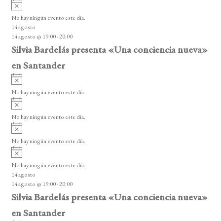
A
s
v
o
No hay ningún evento este día.
i
14 agosto
s
14 agosto @ 19:00
-
20:00
o
Silvia Bardelás presenta «Una conciencia nueva»
en Santander
A
v
No hay ningún evento este día.
i
A
s
v
o
No hay ningún evento este día.
i
A
s
v
o
No hay ningún evento este día.
i
A
s
v
o
No hay ningún evento este día.
i
14 agosto
s
14 agosto @ 19:00
-
20:00
o
Silvia Bardelás presenta «Una conciencia nueva»
en Santander