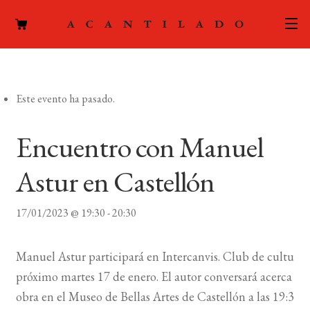
CATÁLOGO
Este evento ha pasado.
AUTORES
Expand
el
ACTUALIDAD
Encuentro con Manuel
Expand
menú
el
hijo
PODCAST
Astur en Castellón
menú
hijo
LA EDITORIAL
Expand
17/01/2023 @ 19:30
-
20:30
el
FOREIGN RIGHTS
menú
Manuel Astur participará en Intercanvis. Club de cultura 
hijo
CONTACTO
próximo martes 17 de enero. El autor conversará acerca de
obra en el Museo de Bellas Artes de Castellón a las 19:30 h
MI CUENTA