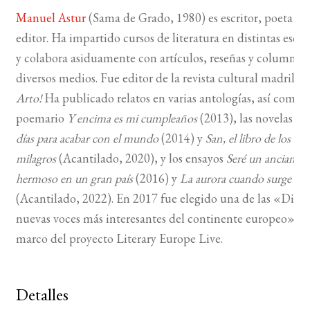
Manuel Astur
(Sama de Grado, 1980) es escritor, poeta y
BUSCAR
editor. Ha impartido cursos de literatura en distintas escue
y colabora asiduamente con artículos, reseñas y columnas
LISTA DE LIBROS
diversos medios. Fue editor de la revista cultural madrileñ
Arto!
Ha publicado relatos en varias antologías, así como e
poemario
Y encima es mi cumpleaños
(2013), las novelas
Qu
días para
acabar con el mundo
(2014) y
San, el libro de los
milagros
(Acantilado, 2020), y los ensayos
Seré un anciano
hermoso en
un gran país
(2016) y
La aurora cuando surge
(Acantilado, 2022). En 2017 fue elegido una de las «Diez
nuevas voces más interesantes del continente europeo» en
marco del proyecto Literary Europe Live.
Detalles