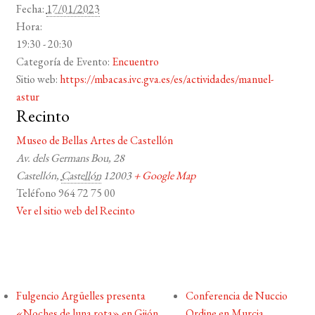
Fecha:
17/01/2023
Hora:
19:30 - 20:30
Categoría de Evento:
Encuentro
Sitio web:
https://mbacas.ivc.gva.es/es/actividades/manuel-
astur
Recinto
Museo de Bellas Artes de Castellón
Av. dels Germans Bou, 28
Castellón
,
Castellón
12003
+ Google Map
Teléfono
964 72 75 00
Ver el sitio web del Recinto
Fulgencio Argüelles presenta
Conferencia de Nuccio
«Noches de luna rota» en Gijón
Ordine en Murcia