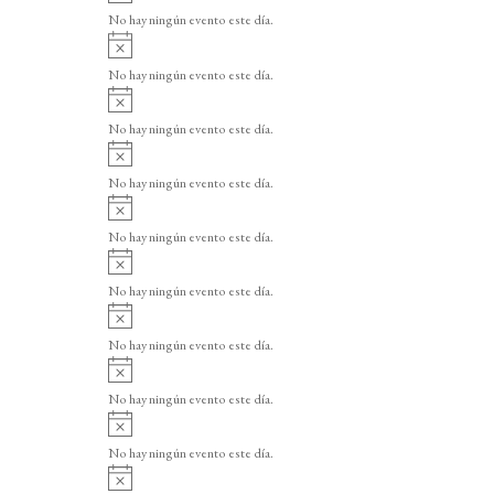
v
o
No hay ningún evento este día.
i
A
s
v
o
No hay ningún evento este día.
i
A
s
v
o
No hay ningún evento este día.
i
A
s
v
o
No hay ningún evento este día.
i
A
s
v
o
No hay ningún evento este día.
i
A
s
v
o
No hay ningún evento este día.
i
A
s
v
o
No hay ningún evento este día.
i
A
s
v
o
No hay ningún evento este día.
i
A
s
v
o
No hay ningún evento este día.
i
A
s