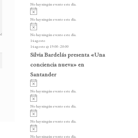
v
v
o
No hay ningún evento este día.
i
e
A
s
v
n
o
No hay ningún evento este día.
i
A
t
s
v
o
No hay ningún evento este día.
o
i
14 agosto
s
s
14 agosto @ 19:00
-
20:00
o
Silvia Bardelás presenta «Una
conciencia nueva» en
Santander
A
v
No hay ningún evento este día.
i
A
s
v
o
No hay ningún evento este día.
i
A
s
v
o
No hay ningún evento este día.
i
A
s
v
o
No hay ningún evento este día.