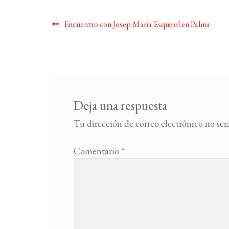
Navegación
Anterior:
Encuentro con Josep Maria Esquirol en Palma
de
entradas
Deja una respuesta
Tu dirección de correo electrónico no ser
Comentario
*