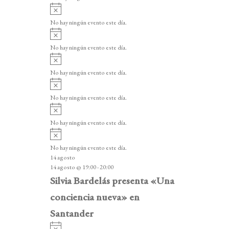
i
A
s
v
o
No hay ningún evento este día.
i
A
s
v
o
No hay ningún evento este día.
i
A
s
v
o
No hay ningún evento este día.
i
A
s
v
o
No hay ningún evento este día.
i
A
s
v
o
No hay ningún evento este día.
i
A
s
v
o
No hay ningún evento este día.
i
14 agosto
s
14 agosto @ 19:00
-
20:00
o
Silvia Bardelás presenta «Una
conciencia nueva» en
Santander
A