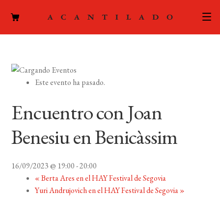
CATÁLOGO
AUTORES
Expand
Este evento ha pasado.
el
ACTUALIDAD
Expand
menú
Encuentro con Joan
el
hijo
PODCAST
menú
Benesiu en Benicàssim
hijo
LA EDITORIAL
Expand
el
16/09/2023 @ 19:00
-
20:00
FOREIGN RIGHTS
menú
«
Berta Ares en el HAY Festival de Segovia
hijo
Yuri Andrujovich en el HAY Festival de Segovia
»
CONTACTO
MI CUENTA