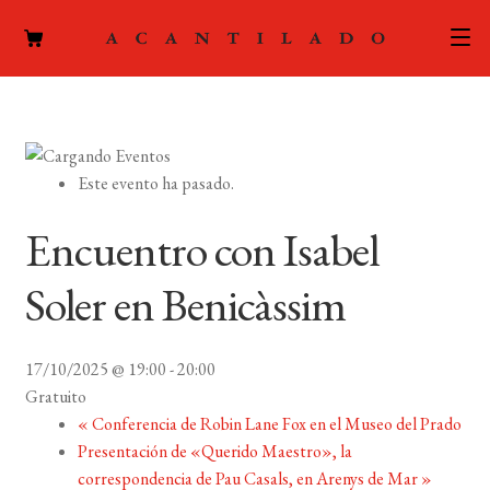
CATÁLOGO
AUTORES
Expand
Este evento ha pasado.
el
ACTUALIDAD
Expand
menú
Encuentro con Isabel
el
hijo
PODCAST
menú
Soler en Benicàssim
hijo
LA EDITORIAL
Expand
el
17/10/2025 @ 19:00
-
20:00
FOREIGN RIGHTS
menú
Gratuito
hijo
«
Conferencia de Robin Lane Fox en el Museo del Prado
CONTACTO
Presentación de «Querido Maestro», la
correspondencia de Pau Casals, en Arenys de Mar
»
MI CUENTA