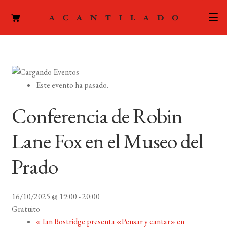
CATÁLOGO
AUTORES
Expand
Este evento ha pasado.
el
ACTUALIDAD
Expand
menú
Conferencia de Robin
el
hijo
PODCAST
menú
Lane Fox en el Museo del
hijo
LA EDITORIAL
Expand
Prado
el
FOREIGN RIGHTS
menú
hijo
16/10/2025 @ 19:00
-
20:00
CONTACTO
Gratuito
«
Ian Bostridge presenta «Pensar y cantar» en
MI CUENTA