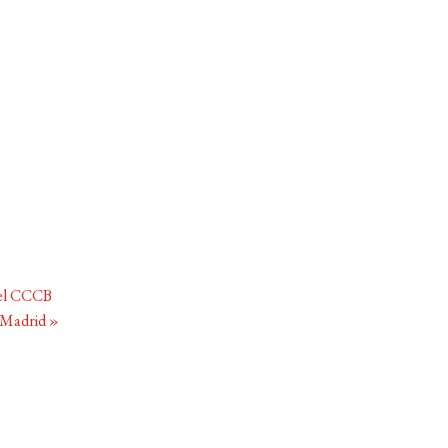
 el CCCB
 Madrid
»