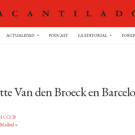
ACTUALIDAD
PODCAST
LA EDITORIAL
FOREI
te Van den Broeck en Barcel
 el CCCB
 Madrid
»