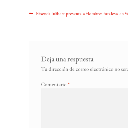
Navegación
Anterior:
Elisenda Julibert presenta «Hombres fatales» en V
de
entradas
Deja una respuesta
Tu dirección de correo electrónico no ser
Comentario
*