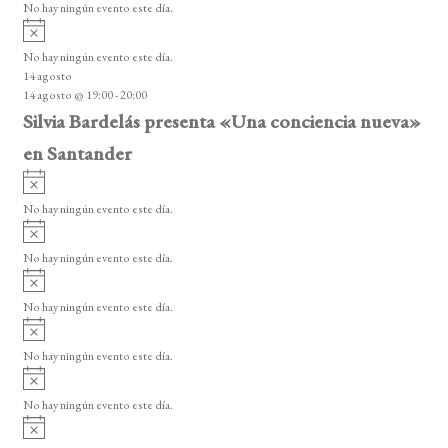
o
No hay ningún evento este día.
i
A
s
v
o
No hay ningún evento este día.
i
14 agosto
s
14 agosto @ 19:00
-
20:00
o
Silvia Bardelás presenta «Una conciencia nueva»
en Santander
A
v
No hay ningún evento este día.
i
A
s
v
o
No hay ningún evento este día.
i
A
s
v
o
No hay ningún evento este día.
i
A
s
v
o
No hay ningún evento este día.
i
A
s
v
o
No hay ningún evento este día.
i
A
s
v