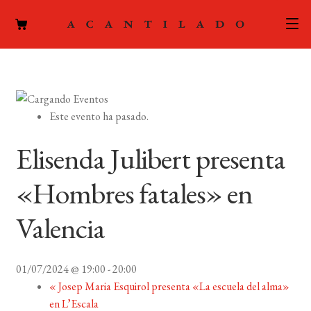
CATÁLOGO
AUTORES
Expand
Este evento ha pasado.
el
ACTUALIDAD
Expand
menú
Elisenda Julibert presenta
el
hijo
PODCAST
menú
«Hombres fatales» en
hijo
LA EDITORIAL
Expand
Valencia
el
FOREIGN RIGHTS
menú
hijo
01/07/2024 @ 19:00
-
20:00
CONTACTO
«
Josep Maria Esquirol presenta «La escuela del alma»
en L’Escala
MI CUENTA