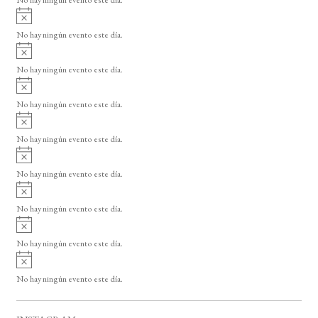
i
A
s
v
o
No hay ningún evento este día.
i
A
s
v
o
No hay ningún evento este día.
i
A
s
v
o
No hay ningún evento este día.
i
A
s
v
o
No hay ningún evento este día.
i
A
s
v
o
No hay ningún evento este día.
i
A
s
v
o
No hay ningún evento este día.
i
A
s
v
o
No hay ningún evento este día.
i
A
s
v
o
No hay ningún evento este día.
i
s
o