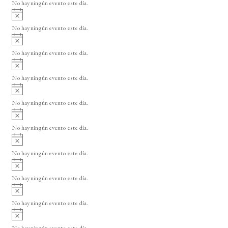
o
No hay ningún evento este día.
i
A
s
v
o
No hay ningún evento este día.
i
A
s
v
o
No hay ningún evento este día.
i
A
s
v
o
No hay ningún evento este día.
i
A
s
v
o
No hay ningún evento este día.
i
A
s
v
o
No hay ningún evento este día.
i
A
s
v
o
No hay ningún evento este día.
i
A
s
v
o
No hay ningún evento este día.
i
A
s
v
o
No hay ningún evento este día.
i
A
s
v
o
No hay ningún evento este día.