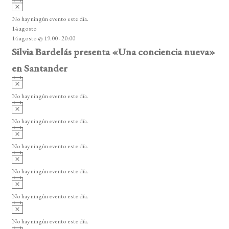
A
s
v
o
No hay ningún evento este día.
i
14 agosto
s
14 agosto @ 19:00
-
20:00
o
Silvia Bardelás presenta «Una conciencia nueva»
en Santander
A
v
No hay ningún evento este día.
i
A
s
v
o
No hay ningún evento este día.
i
A
s
v
o
No hay ningún evento este día.
i
A
s
v
o
No hay ningún evento este día.
i
A
s
v
o
No hay ningún evento este día.
i
A
s
v
o
No hay ningún evento este día.
i