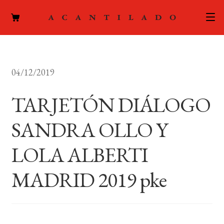
CATÁLOGO
04/12/2019
AUTORES
Expand
el
TARJETÓN DIÁLOGO
ACTUALIDAD
Expand
menú
el
hijo
SANDRA OLLO Y
PODCAST
menú
hijo
LOLA ALBERTI
LA EDITORIAL
Expand
el
MADRID 2019 pke
FOREIGN RIGHTS
menú
hijo
CONTACTO
MI CUENTA