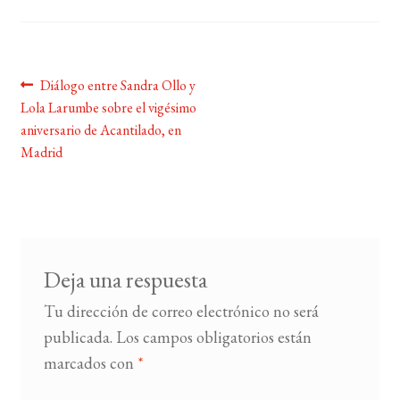
BUSCAR
Navegación
Anterior:
Diálogo entre Sandra Ollo y
LISTA DE LIBROS
Lola Larumbe sobre el vigésimo
de
aniversario de Acantilado, en
entradas
Madrid
Deja una respuesta
Tu dirección de correo electrónico no será
publicada.
Los campos obligatorios están
marcados con
*