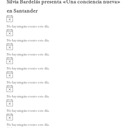
Silvia Bardelás presenta «Una conciencia nueva»
en Santander
A
v
No hay ningún evento este día.
i
A
s
v
o
No hay ningún evento este día.
i
A
s
v
o
No hay ningún evento este día.
i
A
s
v
o
No hay ningún evento este día.
i
A
s
v
o
No hay ningún evento este día.
i
A
s
v
o
No hay ningún evento este día.
i
A
s
v
o
No hay ningún evento este día.
i
A
s
v
o
No hay ningún evento este día.
i