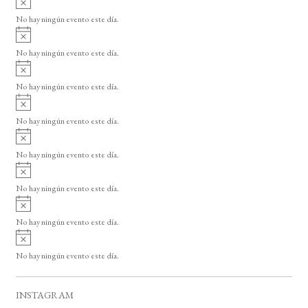
s
v
o
No hay ningún evento este día.
i
A
s
v
o
No hay ningún evento este día.
i
A
s
v
o
No hay ningún evento este día.
i
A
s
v
o
No hay ningún evento este día.
i
A
s
v
o
No hay ningún evento este día.
i
A
s
v
o
No hay ningún evento este día.
i
A
s
v
o
No hay ningún evento este día.
i
A
s
v
o
No hay ningún evento este día.
i
s
o
INSTAGRAM