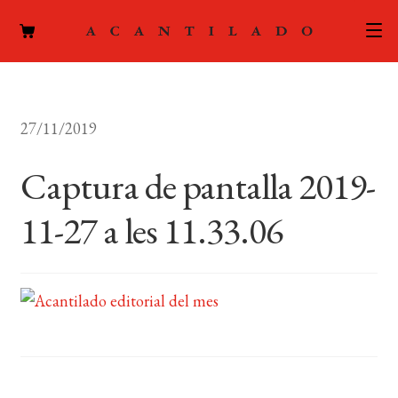
CATÁLOGO
27/11/2019
AUTORES
Expand
el
Captura de pantalla 2019-
ACTUALIDAD
Expand
menú
el
hijo
11-27 a les 11.33.06
PODCAST
menú
hijo
LA EDITORIAL
Expand
el
FOREIGN RIGHTS
menú
hijo
CONTACTO
MI CUENTA