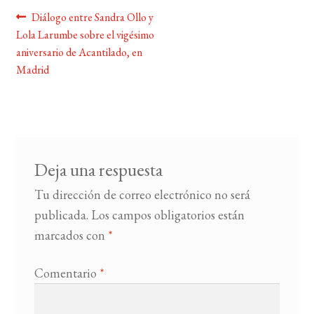
Navegación
Anterior:
Diálogo entre Sandra Ollo y
BUSCAR
Lola Larumbe sobre el vigésimo
de
aniversario de Acantilado, en
entradas
LISTA DE LIBROS
Madrid
Deja una respuesta
Tu dirección de correo electrónico no será
publicada.
Los campos obligatorios están
marcados con
*
Comentario
*