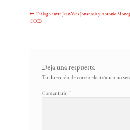
Navegación
Anterior:
Diálogo entre Jean-Yves Jouannais y Antonio Monega
CCCB
de
entradas
Deja una respuesta
Tu dirección de correo electrónico no ser
Comentario
*