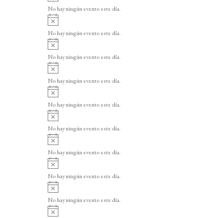
v
o
No hay ningún evento este día.
i
A
s
v
o
No hay ningún evento este día.
i
A
s
v
o
No hay ningún evento este día.
i
A
s
v
o
No hay ningún evento este día.
i
A
s
v
o
No hay ningún evento este día.
i
A
s
v
o
No hay ningún evento este día.
i
A
s
v
o
No hay ningún evento este día.
i
A
s
v
o
No hay ningún evento este día.
i
A
s
v
o
No hay ningún evento este día.
i
A
s