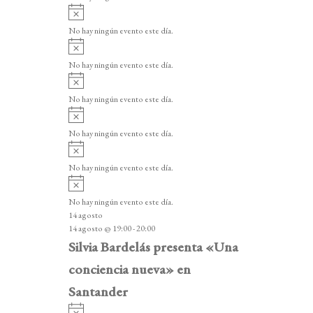
i
A
s
v
o
No hay ningún evento este día.
i
A
s
v
o
No hay ningún evento este día.
i
A
s
v
o
No hay ningún evento este día.
i
A
s
v
o
No hay ningún evento este día.
i
A
s
v
o
No hay ningún evento este día.
i
A
s
v
o
No hay ningún evento este día.
i
14 agosto
s
14 agosto @ 19:00
-
20:00
o
Silvia Bardelás presenta «Una
conciencia nueva» en
Santander
A