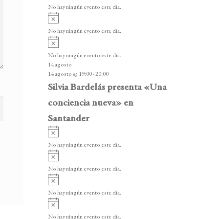
v
v
o
No hay ningún evento este día.
i
e
A
s
v
n
o
No hay ningún evento este día.
i
A
t
s
v
o
No hay ningún evento este día.
o
i
14 agosto
s
s
14 agosto @ 19:00
-
20:00
o
Silvia Bardelás presenta «Una
conciencia nueva» en
Santander
A
v
No hay ningún evento este día.
i
A
s
v
o
No hay ningún evento este día.
i
A
s
v
o
No hay ningún evento este día.
i
A
s
v
o
No hay ningún evento este día.