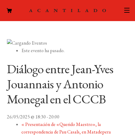
CATÁLOGO
AUTORES
Expand
Este evento ha pasado.
el
ACTUALIDAD
Expand
menú
Diálogo entre Jean-Yves
el
hijo
PODCAST
menú
Jouannais y Antonio
hijo
LA EDITORIAL
Expand
Monegal en el CCCB
el
FOREIGN RIGHTS
menú
hijo
26/05/2025 @ 18:30
-
20:00
CONTACTO
«
Presentación de «Querido Maestro», la
correspondencia de Pau Casals, en Matadepera
MI CUENTA