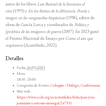
autor de los libros
Luis Buñuel de la literatura al
cine
(
1993
) y
En los límites de la diferencia. Poesía e
imagen en las vanguardias hispánicas
(
1998
), editor de
obras de García Lorca y coordinador de
Política y
(po)ética de las imágenes de guerra
(
2007
). En
2023
ganó
el Premio Nacional de Ensayo por
Como el aire que
respiramos
(Acantilado,
2022
).
Detalles
Fecha:
26/05/2025
Hora:
18:30 - 20:00
Categorías de Evento:
Coloquio / Diálogo
,
Conferencias
Sitio web:
https://www.cccb.org/es/actividades/ficha/jean-yves-
jouannais-y-antonio-monegal/247551