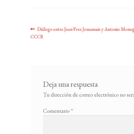
Navegación
Anterior:
Diálogo entre Jean-Yves Jouannais y Antonio Monega
CCCB
de
entradas
Deja una respuesta
Tu dirección de correo electrónico no ser
Comentario
*