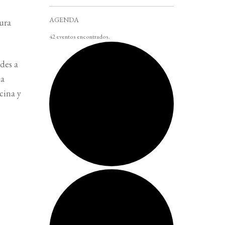
AGENDA
ura
42 eventos encontrados.
des a
ca
cina y