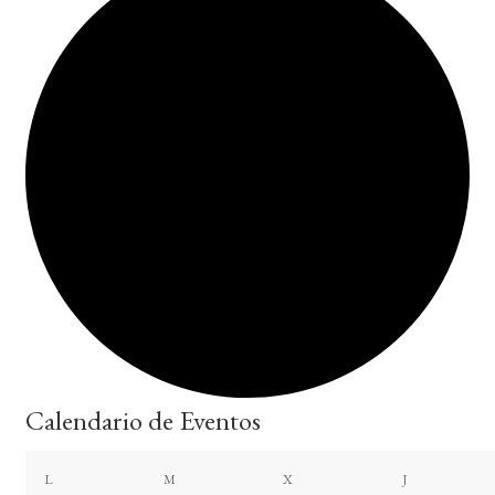
Calendario de Eventos
lunes
martes
miércoles
jueves
L
M
X
J