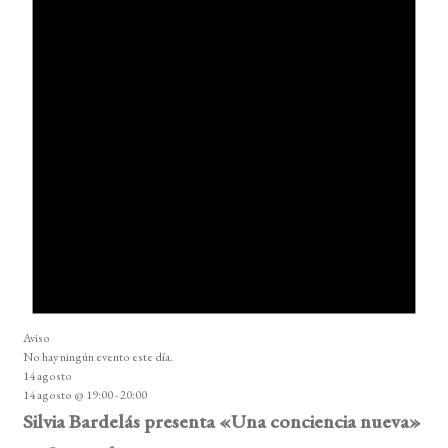
Aviso
No hay ningún evento este día.
14 agosto
14 agosto @ 19:00
-
20:00
Silvia Bardelás presenta «Una conciencia nueva»