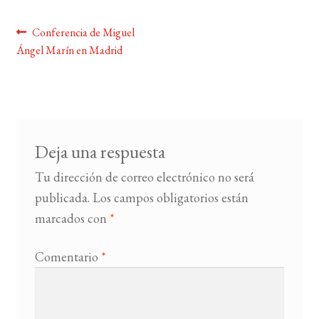
Navegación
Anterior:
Conferencia de Miguel
BUSCAR
Ángel Marín en Madrid
de
LISTA DE LIBROS
entradas
Deja una respuesta
Tu dirección de correo electrónico no será
publicada.
Los campos obligatorios están
marcados con
*
Comentario
*