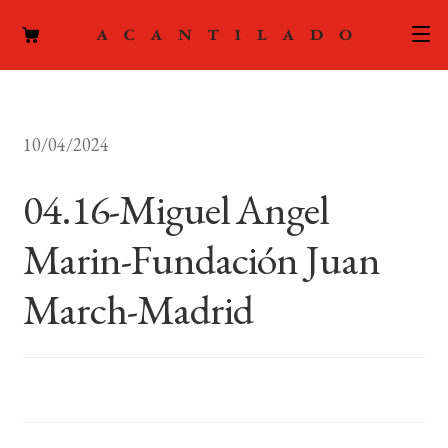
CATÁLOGO
10/04/2024
AUTORES
Expand
el
04.16-Miguel Angel
ACTUALIDAD
Expand
menú
el
hijo
Marin-Fundación Juan
PODCAST
menú
hijo
March-Madrid
LA EDITORIAL
Expand
el
FOREIGN RIGHTS
menú
hijo
CONTACTO
MI CUENTA