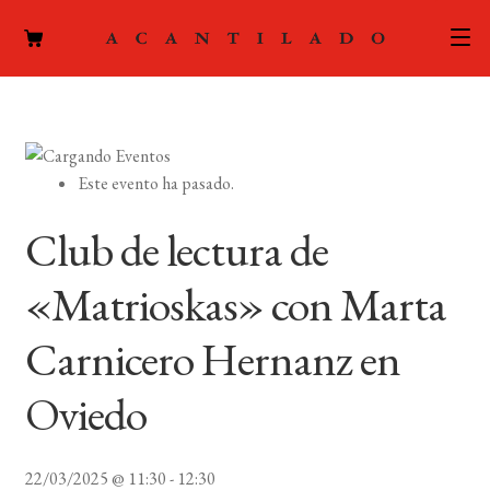
CATÁLOGO
AUTORES
Expand
Este evento ha pasado.
el
ACTUALIDAD
Expand
menú
Club de lectura de
el
hijo
PODCAST
menú
«Matrioskas» con Marta
hijo
LA EDITORIAL
Expand
Carnicero Hernanz en
el
FOREIGN RIGHTS
menú
Oviedo
hijo
CONTACTO
22/03/2025 @ 11:30
-
12:30
MI CUENTA