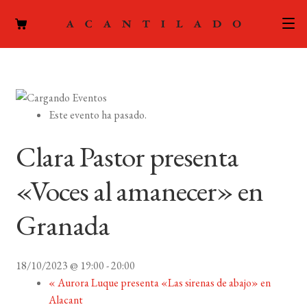
CATÁLOGO
AUTORES
Expand
Este evento ha pasado.
el
ACTUALIDAD
Expand
menú
Clara Pastor presenta
el
hijo
PODCAST
menú
«Voces al amanecer» en
hijo
LA EDITORIAL
Expand
Granada
el
FOREIGN RIGHTS
menú
hijo
18/10/2023 @ 19:00
-
20:00
CONTACTO
«
Aurora Luque presenta «Las sirenas de abajo» en
Alacant
MI CUENTA