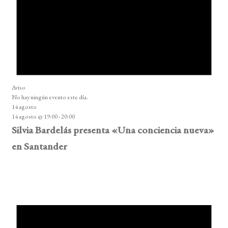
Aviso
No hay ningún evento este día.
14 agosto
14 agosto @ 19:00
-
20:00
Silvia Bardelás presenta «Una conciencia nueva»
en Santander