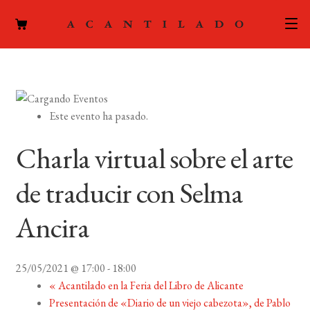
CATÁLOGO
AUTORES
Expand
Este evento ha pasado.
el
ACTUALIDAD
Expand
menú
Charla virtual sobre el arte
el
hijo
PODCAST
menú
de traducir con Selma
hijo
LA EDITORIAL
Expand
Ancira
el
FOREIGN RIGHTS
menú
hijo
25/05/2021 @ 17:00
-
18:00
CONTACTO
«
Acantilado en la Feria del Libro de Alicante
Presentación de «Diario de un viejo cabezota», de Pablo
MI CUENTA