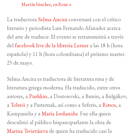
Martín Sánchez, en Reus
»
BUSCAR
La traductora
Selma Ancira
conversará con el crítico
literario y periodista Luis Fernando Afanador acerca
LISTA DE LIBROS
del arte de traducir. El evento se retransmitirá a través
del
facebook live de la librería Lerner
a las 18 h (hora
española) y 11 h (hora colombiana) el próximo martes
25 de mayo.
Selma Ancira es traductora de literatura rusa y de
literatura griega moderna. Ha traducido, entre otros
autores, a
Pushkin
, a Dostoievski, a Bunin, a Bulgákov,
a
Tolstói
y a Pasternak, así como a Seferis, a
Ritsos
, a
Kampanelis y a
María Iordanidu
. Fue ella quien
descubrió al público hispanoparlante la obra de
Marina Tsvietáieva
de quien ha traducido casi la