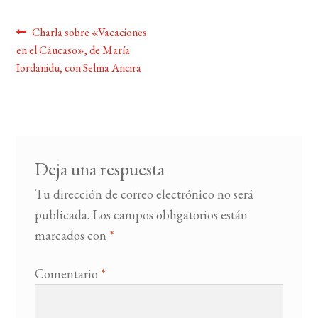
Navegación
Anterior:
Charla sobre «Vacaciones
BUSCAR
en el Cáucaso», de María
de
Iordanidu, con Selma Ancira
LISTA DE LIBROS
entradas
Deja una respuesta
Tu dirección de correo electrónico no será
publicada.
Los campos obligatorios están
marcados con
*
Comentario
*