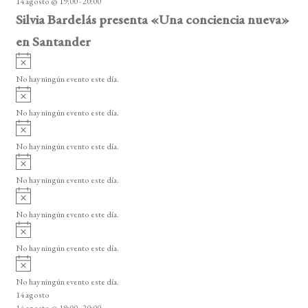
14 agosto @ 19:00
-
20:00
o
Silvia Bardelás presenta «Una conciencia nueva»
en Santander
A
v
No hay ningún evento este día.
i
A
s
v
o
No hay ningún evento este día.
i
A
s
v
o
No hay ningún evento este día.
i
A
s
v
o
No hay ningún evento este día.
i
A
s
v
o
No hay ningún evento este día.
i
A
s
v
o
No hay ningún evento este día.
i
A
s
v
o
No hay ningún evento este día.
i
14 agosto
s
14 agosto @ 19:00
-
20:00