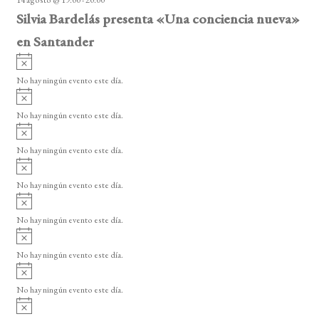
o
Silvia Bardelás presenta «Una conciencia nueva»
en Santander
A
v
No hay ningún evento este día.
i
A
s
v
o
No hay ningún evento este día.
i
A
s
v
o
No hay ningún evento este día.
i
A
s
v
o
No hay ningún evento este día.
i
A
s
v
o
No hay ningún evento este día.
i
A
s
v
o
No hay ningún evento este día.
i
A
s
v
o
No hay ningún evento este día.
i
A
s
v