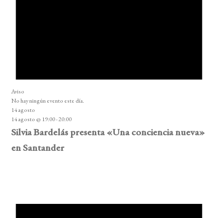
Aviso
No hay ningún evento este día.
14 agosto
14 agosto @ 19:00
-
20:00
Silvia Bardelás presenta «Una conciencia nueva»
en Santander