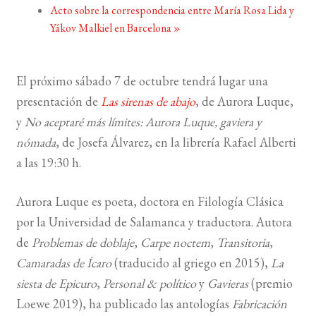
Acto sobre la correspondencia entre María Rosa Lida y
Yákov Malkiel en Barcelona
»
BUSCAR
LISTA DE LIBROS
El próximo sábado 7 de octubre tendrá lugar una
presentación de
Las sirenas de abajo
, de Aurora Luque,
y
No aceptaré más límites: Aurora Luque, gaviera y
nómada
, de Josefa Álvarez, en la librería Rafael Alberti
a las 19:30 h.
Aurora Luque es poeta, doctora en Filología Clásica
por la Universidad de Salamanca y traductora. Autora
de
Problemas de doblaje
,
Carpe noctem
,
Transitoria
,
Camaradas de Ícaro
(traducido al griego en 2015),
La
siesta de Epicuro
,
Personal & político
y
Gavieras
(premio
Loewe 2019), ha publicado las antologías
Fabricación