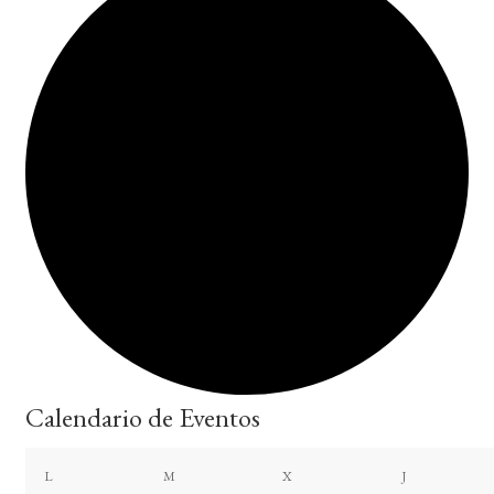
Calendario de Eventos
lunes
martes
miércoles
jueves
L
M
X
J