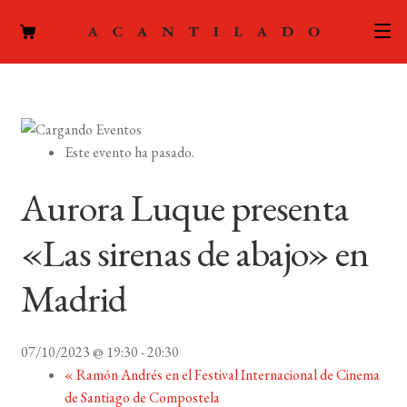
CATÁLOGO
AUTORES
Expand
Este evento ha pasado.
el
ACTUALIDAD
Expand
menú
Aurora Luque presenta
el
hijo
PODCAST
menú
«Las sirenas de abajo» en
hijo
LA EDITORIAL
Expand
Madrid
el
FOREIGN RIGHTS
menú
hijo
07/10/2023 @ 19:30
-
20:30
CONTACTO
«
Ramón Andrés en el Festival Internacional de Cinema
de Santiago de Compostela
MI CUENTA