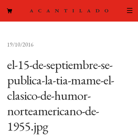
CATÁLOGO
19/10/2016
AUTORES
Expand
el
el-15-de-septiembre-se-
ACTUALIDAD
Expand
menú
el
hijo
publica-la-tia-mame-el-
PODCAST
menú
hijo
clasico-de-humor-
LA EDITORIAL
Expand
el
norteamericano-de-
FOREIGN RIGHTS
menú
hijo
1955.jpg
CONTACTO
MI CUENTA