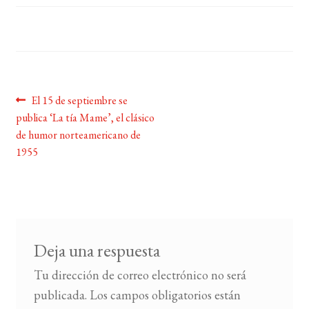
BUSCAR
LISTA DE LIBROS
Navegación
Anterior:
El 15 de septiembre se
publica ‘La tía Mame’, el clásico
de
de humor norteamericano de
entradas
1955
Deja una respuesta
Tu dirección de correo electrónico no será
publicada.
Los campos obligatorios están