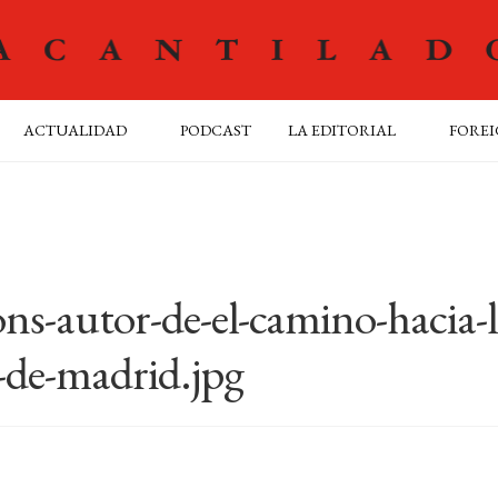
ACTUALIDAD
PODCAST
LA EDITORIAL
FOREI
ons-autor-de-el-camino-hacia-l
l-de-madrid.jpg