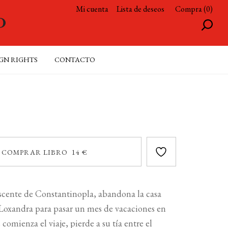
Mi cuenta
Lista de deseos
Compra (0)
GN RIGHTS
CONTACTO
COMPRAR LIBRO 14 €
scente de Constantinopla, abandona la casa
 Loxandra para pasar un mes de vacaciones en
omienza el viaje, pierde a su tía entre el