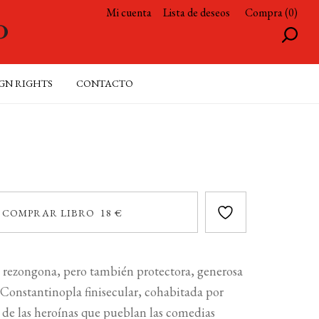
Mi cuenta
Lista de deseos
Compra (0)
GN RIGHTS
CONTACTO
COMPRAR LIBRO 18 €
 rezongona, pero también protectora, generosa
a Constantinopla finisecular, cohabitada por
o de las heroínas que pueblan las comedias