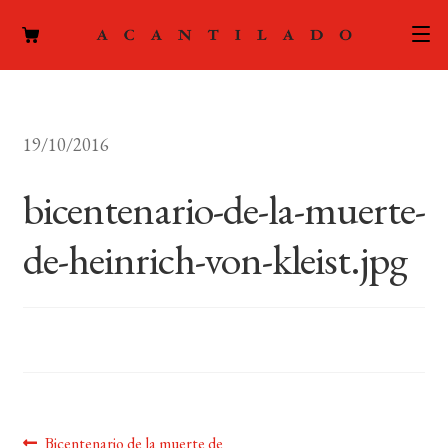
CATÁLOGO
19/10/2016
AUTORES
Expand
el
bicentenario-de-la-muerte-
ACTUALIDAD
Expand
menú
el
hijo
de-heinrich-von-kleist.jpg
PODCAST
menú
hijo
LA EDITORIAL
Expand
el
FOREIGN RIGHTS
menú
hijo
CONTACTO
Anterior:
Bicentenario de la muerte de
MI CUENTA