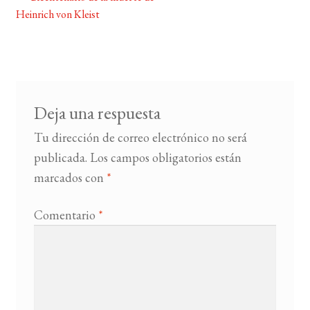
Navegación
Heinrich von Kleist
de
BUSCAR
entradas
LISTA DE LIBROS
Deja una respuesta
Tu dirección de correo electrónico no será
publicada.
Los campos obligatorios están
marcados con
*
Comentario
*