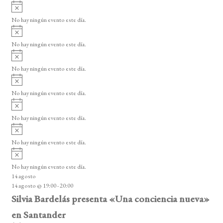
A
s
v
o
No hay ningún evento este día.
i
A
s
v
o
No hay ningún evento este día.
i
A
s
v
o
No hay ningún evento este día.
i
A
s
v
o
No hay ningún evento este día.
i
A
s
v
o
No hay ningún evento este día.
i
A
s
v
o
No hay ningún evento este día.
i
A
s
v
o
No hay ningún evento este día.
i
14 agosto
s
14 agosto @ 19:00
-
20:00
o
Silvia Bardelás presenta «Una conciencia nueva»
en Santander