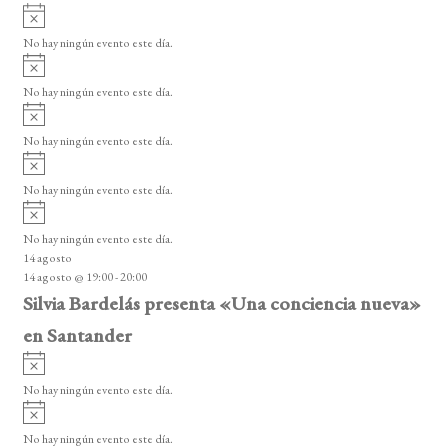
i
A
e
s
v
o
No hay ningún evento este día.
E
i
A
s
v
v
o
No hay ningún evento este día.
i
e
A
s
v
n
o
No hay ningún evento este día.
i
A
t
s
v
o
No hay ningún evento este día.
o
i
A
s
s
v
o
No hay ningún evento este día.
i
14 agosto
s
14 agosto @ 19:00
-
20:00
o
Silvia Bardelás presenta «Una conciencia nueva»
en Santander
A
v
No hay ningún evento este día.
i
A
s
v
o
No hay ningún evento este día.
i