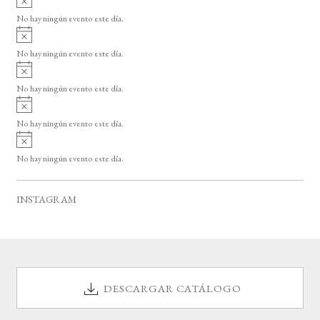
s
v
o
No hay ningún evento este día.
i
A
s
v
o
No hay ningún evento este día.
i
A
s
v
o
No hay ningún evento este día.
i
A
s
v
o
No hay ningún evento este día.
i
A
s
v
o
No hay ningún evento este día.
i
s
o
INSTAGRAM
DESCARGAR CATÁLOGO