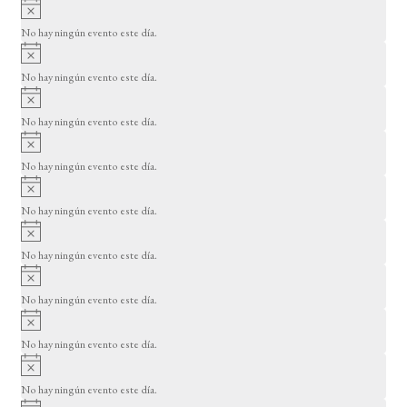
A
s
v
o
No hay ningún evento este día.
i
A
s
v
o
No hay ningún evento este día.
i
A
s
v
o
No hay ningún evento este día.
i
A
s
v
o
No hay ningún evento este día.
i
A
s
v
o
No hay ningún evento este día.
i
A
s
v
o
No hay ningún evento este día.
i
A
s
v
o
No hay ningún evento este día.
i
A
s
v
o
No hay ningún evento este día.
i
A
s
v
o
No hay ningún evento este día.
i
A