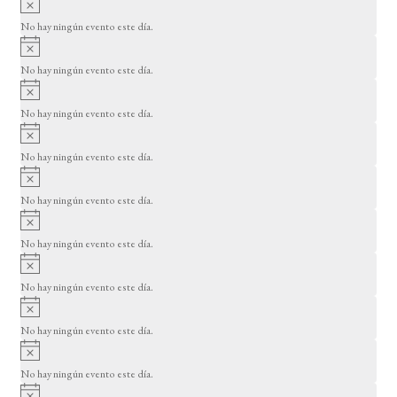
s
v
o
No hay ningún evento este día.
i
A
s
v
o
No hay ningún evento este día.
i
A
s
v
o
No hay ningún evento este día.
i
A
s
v
o
No hay ningún evento este día.
i
A
s
v
o
No hay ningún evento este día.
i
A
s
v
o
No hay ningún evento este día.
i
A
s
v
o
No hay ningún evento este día.
i
A
s
v
o
No hay ningún evento este día.
i
A
s
v
o
No hay ningún evento este día.
i
A