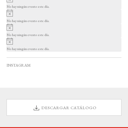
s
v
o
No hay ningún evento este día.
i
A
s
v
o
No hay ningún evento este día.
i
A
s
v
o
No hay ningún evento este día.
i
A
s
v
o
No hay ningún evento este día.
i
s
o
INSTAGRAM
DESCARGAR CATÁLOGO