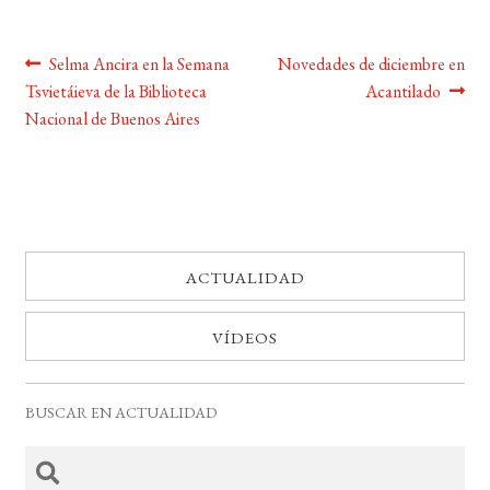
Navegación
Anterior:
Siguiente:
Selma Ancira en la Semana
Novedades de diciembre en
Tsvietáieva de la Biblioteca
Acantilado
de
Nacional de Buenos Aires
entradas
ACTUALIDAD
VÍDEOS
BUSCAR EN ACTUALIDAD