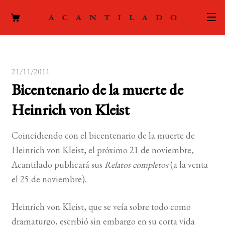
CATÁLOGO
21/11/2011
AUTORES
Expand
Bicentenario de la muerte de
el
ACTUALIDAD
Expand
Heinrich von Kleist
menú
el
hijo
PODCAST
menú
Coincidiendo con el bicentenario de la muerte de
hijo
LA EDITORIAL
Heinrich von Kleist, el próximo 21 de noviembre,
Expand
Acantilado publicará sus
Relatos completos
(a la venta
el
FOREIGN RIGHTS
el 25 de noviembre).
menú
hijo
CONTACTO
Heinrich von Kleist, que se veía sobre todo como
dramaturgo, escribió sin embargo en su corta vida
MI CUENTA