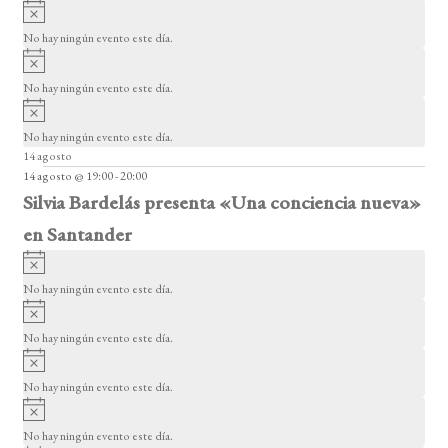
E
A
s
v
v
o
No hay ningún evento este día.
i
e
A
s
v
n
o
No hay ningún evento este día.
i
A
t
s
v
o
No hay ningún evento este día.
o
i
14 agosto
s
s
14 agosto @ 19:00
-
20:00
o
Silvia Bardelás presenta «Una conciencia nueva»
en Santander
A
v
No hay ningún evento este día.
i
A
s
v
o
No hay ningún evento este día.
i
A
s
v
o
No hay ningún evento este día.
i
A
s
v
o
No hay ningún evento este día.
i