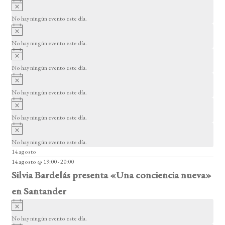
A
s
v
o
No hay ningún evento este día.
i
A
s
v
o
No hay ningún evento este día.
i
A
s
v
o
No hay ningún evento este día.
i
A
s
v
o
No hay ningún evento este día.
i
A
s
v
o
No hay ningún evento este día.
i
A
s
v
o
No hay ningún evento este día.
i
14 agosto
s
14 agosto @ 19:00
-
20:00
o
Silvia Bardelás presenta «Una conciencia nueva»
en Santander
A
v
No hay ningún evento este día.
i