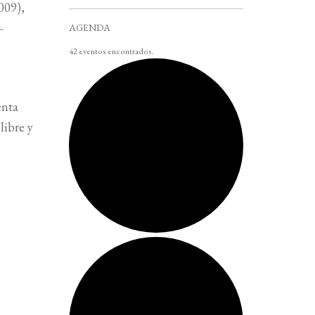
009),
-
AGENDA
42 eventos encontrados.
enta
libre y