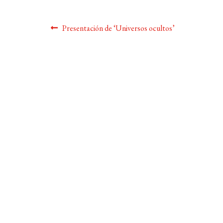
Navegación
Anterior:
Presentación de ‘Universos ocultos’
de
entradas