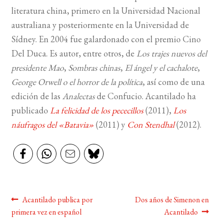
literatura china, primero en la Universidad Nacional
BUSCAR
australiana y posteriormente en la Universidad de
Sídney. En 2004 fue galardonado con el premio Cino
LISTA DE LIBROS
Del Duca. Es autor, entre otros, de
Los trajes nuevos del
presidente Mao
,
Sombras chinas
,
El ángel y el cachalote
,
George Orwell o el horror de la política
, así como de una
edición de las
Analectas
de Confucio. Acantilado ha
publicado
La felicidad de los pececillos
(2011),
Los
náufragos del «Batavia»
(2011) y
Con Stendhal
(2012).
Navegación
Anterior:
Siguiente:
Acantilado publica por
Dos años de Simenon en
primera vez en español
Acantilado