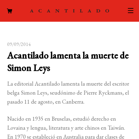
CATÁLOGO
09/09/2014
AUTORES
Expand
Acantilado lamenta la muerte de
el
ACTUALIDAD
Expand
Simon Leys
menú
el
hijo
PODCAST
menú
La editorial Acantilado lamenta la muerte del escritor
hijo
LA EDITORIAL
belga Simon Leys, seudónimo de Pierre Ryckmans, el
Expand
pasado 11 de agosto, en Canberra.
el
FOREIGN RIGHTS
menú
Nacido en 1935 en Bruselas, estudió derecho en
hijo
CONTACTO
Lovaina y lengua, literatura y arte chinos en Taiwán.
En 1970 se estableció en Australia para dar clases de
MI CUENTA