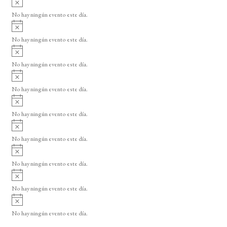
s
v
o
No hay ningún evento este día.
i
A
s
v
o
No hay ningún evento este día.
i
A
s
v
o
No hay ningún evento este día.
i
A
s
v
o
No hay ningún evento este día.
i
A
s
v
o
No hay ningún evento este día.
i
A
s
v
o
No hay ningún evento este día.
i
A
s
v
o
No hay ningún evento este día.
i
A
s
v
o
No hay ningún evento este día.
i
A
s
v
o
No hay ningún evento este día.
i
s