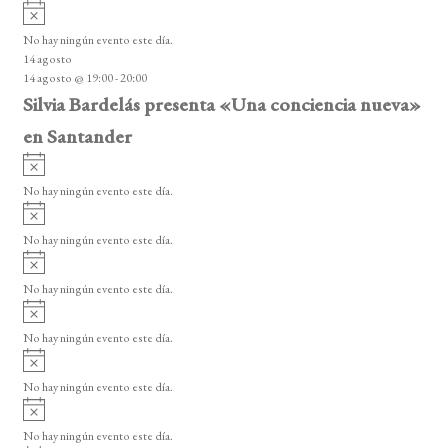
A
s
v
o
No hay ningún evento este día.
i
14 agosto
s
14 agosto @ 19:00
-
20:00
o
Silvia Bardelás presenta «Una conciencia nueva»
en Santander
A
v
No hay ningún evento este día.
i
A
s
v
o
No hay ningún evento este día.
i
A
s
v
o
No hay ningún evento este día.
i
A
s
v
o
No hay ningún evento este día.
i
A
s
v
o
No hay ningún evento este día.
i
A
s
v
o
No hay ningún evento este día.
i