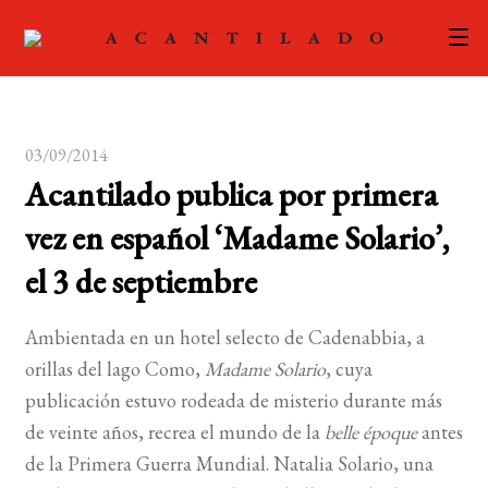
CATÁLOGO
03/09/2014
AUTORES
Expand
Acantilado publica por primera
el
ACTUALIDAD
Expand
vez en español ‘Madame Solario’,
menú
el
hijo
PODCAST
el 3 de septiembre
menú
hijo
LA EDITORIAL
Expand
Ambientada en un hotel selecto de Cadenabbia, a
el
orillas del lago Como,
Madame Solario
, cuya
FOREIGN RIGHTS
menú
publicación estuvo rodeada de misterio durante más
hijo
CONTACTO
de veinte años, recrea el mundo de la
belle époque
antes
de la Primera Guerra Mundial. Natalia Solario, una
MI CUENTA