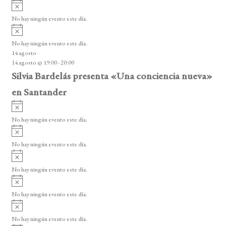
A
s
v
o
No hay ningún evento este día.
i
A
s
v
o
No hay ningún evento este día.
i
14 agosto
s
14 agosto @ 19:00
-
20:00
o
Silvia Bardelás presenta «Una conciencia nueva»
en Santander
A
v
No hay ningún evento este día.
i
A
s
v
o
No hay ningún evento este día.
i
A
s
v
o
No hay ningún evento este día.
i
A
s
v
o
No hay ningún evento este día.
i
A
s
v
o
No hay ningún evento este día.
i