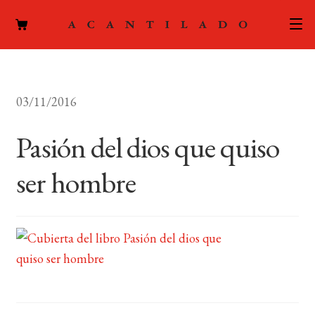
CATÁLOGO
03/11/2016
AUTORES
Expand
el
Pasión del dios que quiso
ACTUALIDAD
Expand
menú
el
hijo
ser hombre
PODCAST
menú
hijo
LA EDITORIAL
Expand
el
FOREIGN RIGHTS
menú
hijo
CONTACTO
MI CUENTA