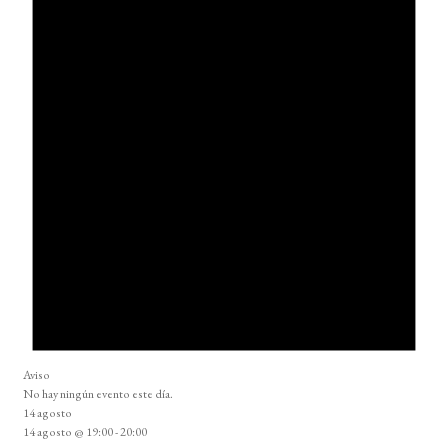
Aviso
No hay ningún evento este día.
14 agosto
14 agosto @ 19:00
-
20:00