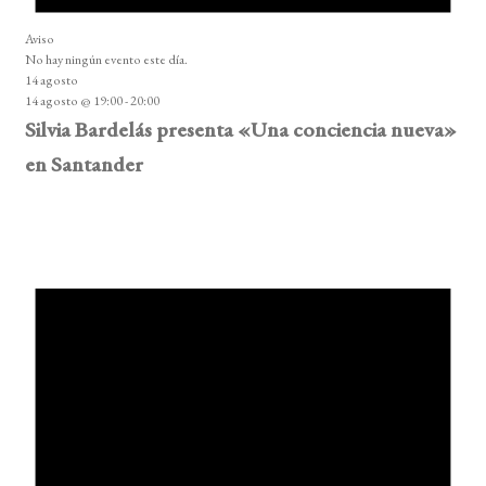
Aviso
No hay ningún evento este día.
14 agosto
14 agosto @ 19:00
-
20:00
Silvia Bardelás presenta «Una conciencia nueva»
en Santander