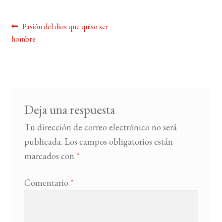
BUSCAR
Navegación
Anterior:
Pasión del dios que quiso ser
hombre
de
LISTA DE LIBROS
entradas
Deja una respuesta
Tu dirección de correo electrónico no será
publicada.
Los campos obligatorios están
marcados con
*
Comentario
*